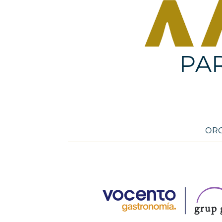
PA
OR