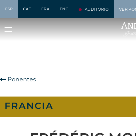
ESP
CAT
FRA
ENG
AUDITORIO
VER PO
Ponentes
FRANCIA